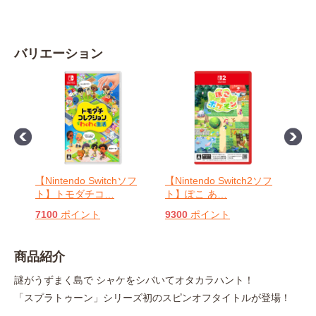
バリエーション
2ソフ
【Nintendo Switchソフ
【Nintendo Switch2ソフ
【Ni
ト】トモダチコ
…
ト】ぽこ あ
…
ト】
7100
ポイント
9300
ポイント
890
商品紹介
謎がうずまく島で シャケをシバいてオタカラハント！
「スプラトゥーン」シリーズ初のスピンオフタイトルが登場！