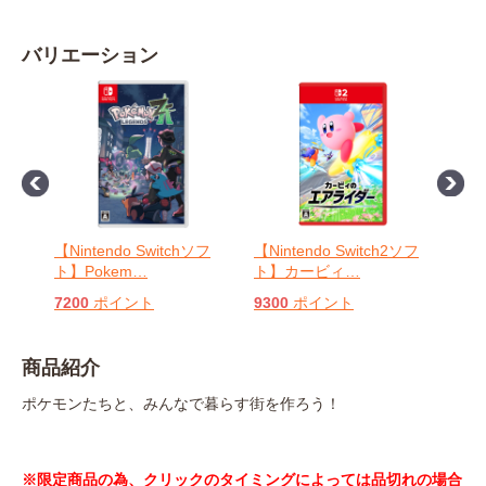
バリエーション
ソフ
【Nintendo Switchソフ
【Nintendo Switch2ソフ
【Ni
ト】Pokem
…
ト】カービィ
…
ト】
7200
ポイント
9300
ポイント
630
商品紹介
ポケモンたちと、みんなで暮らす街を作ろう！
※限定商品の為、クリックのタイミングによっては品切れの場合