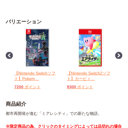
バリエーション
ソフ
【Nintendo Switchソフ
【Nintendo Switch2ソフ
【Ni
ト】Pokem
…
ト】カービィ
…
ト】
7200
ポイント
9300
ポイント
630
商品紹介
都市再開発が進む「ミアレシティ」での新たな物語。
※限定商品の為、クリックのタイミングによっては品切れの場合