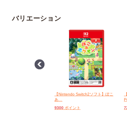
バリエーション
endo Switchソフト】大乱闘
【Nintendo Switch2ソフト】ぽこ
【
あ
…
P
イント
9300
ポイント
7