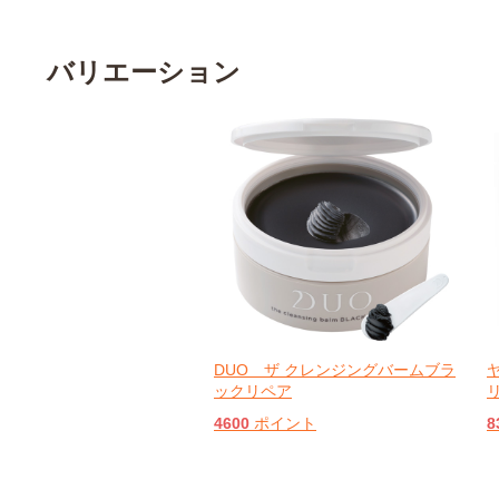
バリエーション
DUO ザ クレンジングバームブラ
ックリペア
4600
ポイント
8