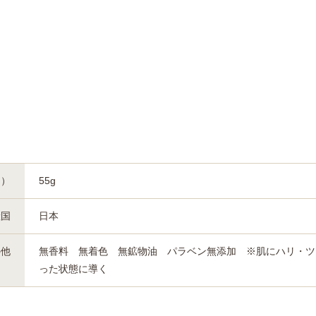
約）
55g
産国
日本
の他
無香料 無着色 無鉱物油 パラベン無添加 ※肌にハリ・ツ
った状態に導く