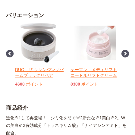
バリエーション
トニ
DUO ザ クレンジングバ
ヤーマン メディリフト
パー
ームブラックリペア
ニードルリフトクリーム
リン
ル
4600
ポイント
8300
ポイント
690
商品紹介
進化※1して再登場！ シミ化を防ぐ※2新たな※1美白※2。W
の美白※2有効成分「トラネキサム酸」「ナイアシンアミド」を
配合。