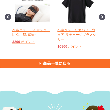
ーウ
ベネクス アイマスク
ベネクス リカバリーウ
ベネ
スシ
L-XL 53-62cm
ェア リチャージプラスシ
ェア
リー
…
リー
3200
ポイント
10800
ポイント
108
商品一覧に戻る