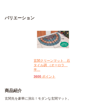
バリエーション
玄関クリーンマット 石
タイル調 （オーロラ
半
…
3600
ポイント
商品紹介
玄関先を豪華に演出！モダンな玄関マット。