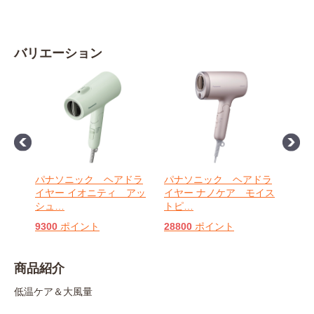
バリエーション
 ド
パナソニック ヘアドラ
パナソニック ヘアドラ
パナ
ブ
イヤー イオニティ アッ
イヤー ナノケア モイス
イヤ
シュ
…
トピ
…
トグ
9300
ポイント
28800
ポイント
288
商品紹介
低温ケア＆大風量