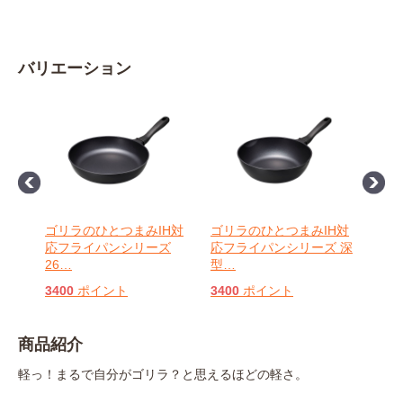
バリエーション
H対
ゴリラのひとつまみIH対
ゴリラのひとつまみIH対
ゴリ
 玉
応フライパンシリーズ
応フライパンシリーズ 深
応フ
26
…
型
…
28
…
3400
ポイント
3400
ポイント
380
商品紹介
軽っ！まるで自分がゴリラ？と思えるほどの軽さ。