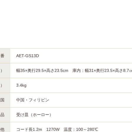
型番
AET-GS13D
約）
幅35×奥行29.5×高さ23.5cm 庫内：幅31×奥行23.5×高さ8.7
約）
3.4kg
産国
中国・フィリピン
属品
受け皿（ホーロー）
の他
コード長1.2m 1270W 温度：100～280℃