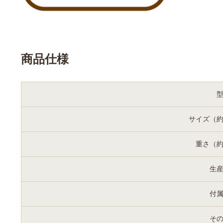
商品仕様
サイズ（
重さ（
生
付
そ