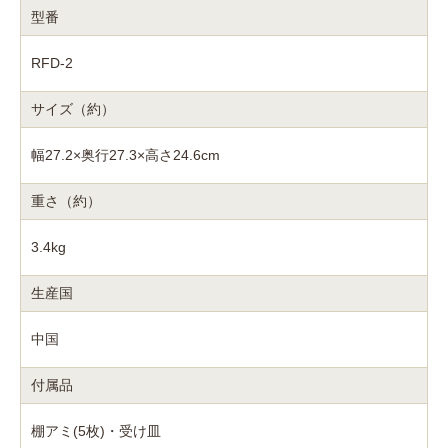
型番
RFD-2
サイズ（約）
幅27.2×奥行27.3×高さ24.6cm
重さ（約）
3.4kg
生産国
中国
付属品
棚アミ(5枚)・受け皿