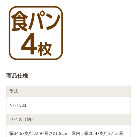
商品仕様
型式
NT-T501
サイズ（約）
幅34.5×奥行32.9×高さ21.9cm 庫内：幅28.4×奥行27.5×高