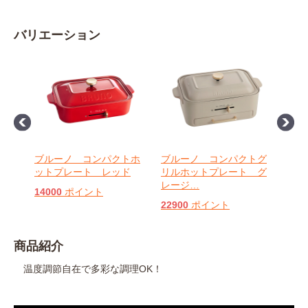
バリエーション
ホッ
ブルーノ コンパクトホ
ブルーノ コンパクトグ
ブル
ク
ットプレート レッド
リルホットプレート グ
リル
レージ
…
リー
14000
ポイント
22900
ポイント
229
商品紹介
温度調節自在で多彩な調理OK！