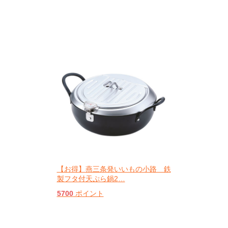
【お得】燕三条発いいもの小路 鉄
製フタ付天ぷら鍋2
…
5700
ポイント