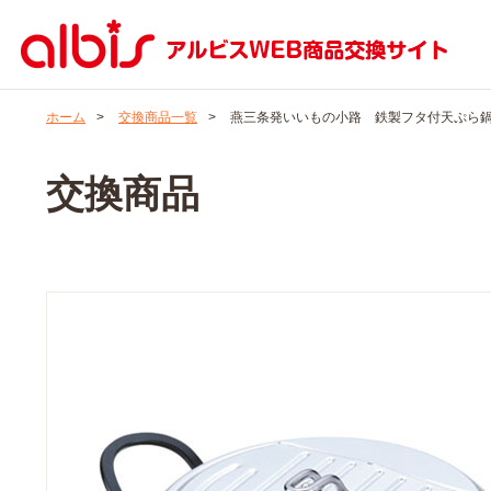
ホーム
>
交換商品一覧
>
燕三条発いいもの小路 鉄製フタ付天ぷら鍋2
交換商品