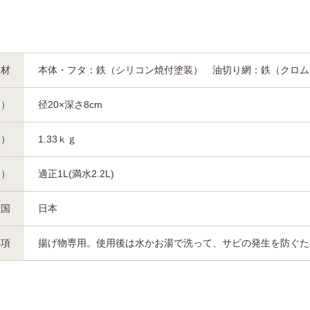
素材
本体・フタ：鉄（シリコン焼付塗装） 油切り網：鉄（クロム
約）
径20×深さ8cm
約）
1.33ｋｇ
約）
適正1L(満水2.2L)
産国
日本
事項
揚げ物専用。使用後は水かお湯で洗って、サビの発生を防ぐた