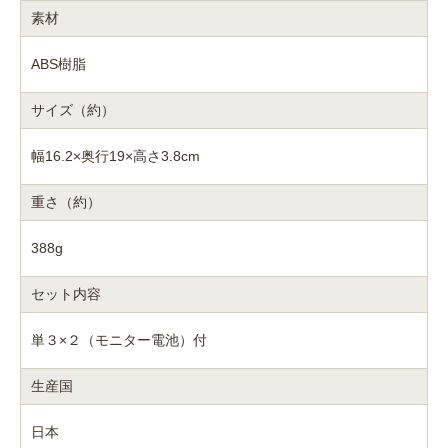
素材
ABS樹脂
サイズ（約）
幅16.2×奥行19×高さ3.8cm
重さ（約）
388g
セット内容
単３×２（モニター電池）付
生産国
日本